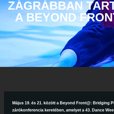
ZÁGRÁBBAN TART
A BEYOND FRON
Május 19. és 21. között a Beyond Front@: Bridging Pe
zárókonferencia keretében, amelyet a 43. Dance Wee