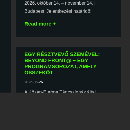
2026. október 14. – november 14. |
Budapest Jelentkezési határidő:
Read more +
EGY RÉSZTVEVŐ SZEMÉVEL:
BEYOND FRONT@ – EGY
PROGRAMSOROZAT, AMELY
ÖSSZEKÖT
2026-06-26
A Közép-Európa Táncszínház által
vezetett Beyond Front@: Bridging
Periphery nemzetközi
Read more +
a