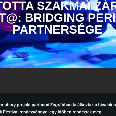
OTTA SZAKMAI ZÁ
T@: BRIDGING PER
PARTNERSÉGE
riphery projekt partnerei Zágrábban találkoztak a hivatalos
k Festival rendezvénnyel egy időben rendeztek meg.