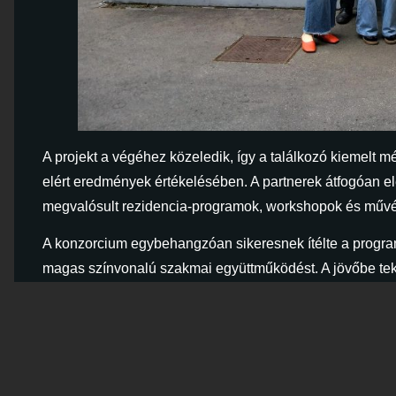
A projekt a végéhez közeledik, így a találkozó kiemelt
elért eredmények értékelésében. A partnerek átfogóan el
megvalósult rezidencia-programok, workshopok és művés
A konzorcium egybehangzóan sikeresnek ítélte a program
magas színvonalú szakmai együttműködést. A jövőbe tekin
hálózat további fenntartása mellett, és már dolgoznak a
kezdeményezéseken.
A Beyond Front@: Bridging Periphery egy Kreatív Európ
(Magyarország), a Bunker (Szlovénia), a Hrvatski institu