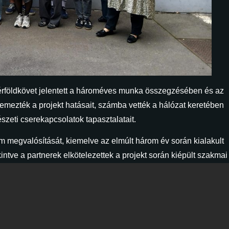
 mérföldkövet jelentett a hároméves munka összegzésében és az
emezték a projekt hatásait, számba vették a hálózat keretében
zeti cserekapcsolatok tapasztalatait.
 megvalósítását, kiemelve az elmúlt három év során kialakult
tve a partnerek elkötelezettek a projekt során kiépült szakmai
 megszerzett tudásra épülő, lehetséges közös
a projekt (2023-2026), amelyet a Közép-Európa Táncszínház
t za pokret i ples – HIPP (Horvátország), a Krakowski Teatr Tańc