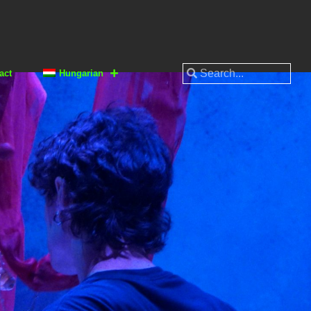
act
Hungarian