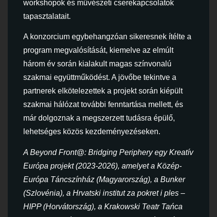
workshopok és művészeti cserekapcsolatok
tapasztalatait.
A konzorcium egybehangzóan sikeresnek ítélte a
program megvalósítását, kiemelve az elmúlt
három év során kialakult magas színvonalú
szakmai együttműködést. A jövőbe tekintve a
partnerek elkötelezettek a projekt során kiépült
szakmai hálózat további fenntartása mellett, és
már dolgoznak a megszerzett tudásra épülő,
lehetséges közös kezdeményezéseken.
A Beyond Front@: Bridging Periphery egy Kreatív
Európa projekt (2023-2026), amelyet a Közép-
Európa Táncszínház (Magyarország), a Bunker
(Szlovénia), a Hrvatski institut za pokret i ples –
HIPP (Horvátország), a Krakowski Teatr Tańca