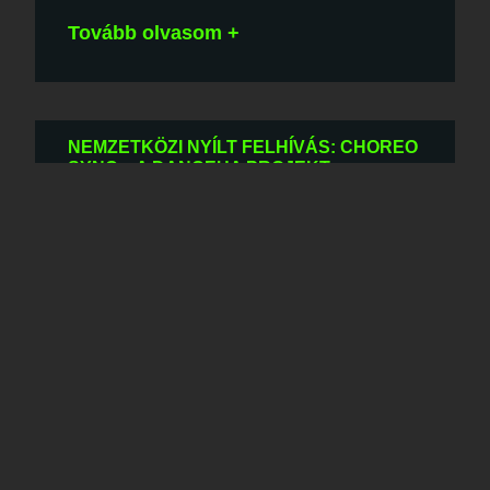
Tovább olvasom +
NEMZETKÖZI NYÍLT FELHÍVÁS: CHOREO
SYNC – A DANCEUA PROJEKT
KERETÉBEN
2026-07-01
2026. október 14. – november 14. | Budapest
Jelentkezési határidő:
Tovább olvasom +
EGY RÉSZTVEVŐ SZEMÉVEL: BEYOND
FRONT@ – EGY PROGRAMSOROZAT,