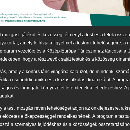
zgást, játékot és közösségi élményt a test és a lélek össze
korlat, amely felhívja a figyelmet a testünk lehetőségeire, a 
i a program vezetője és a Közép-Európa Táncszínház táncosai 
rdekében, hogy a résztvevők saját testük és a közösség dinami
 amely a kortárs tánc világába kalauzol, de mindenki számára
tik a csoportdinamika és a közös alkotás dinamikáját. A pro
tonságos és támogató környezetet teremtenek a felfedezéshez. A 
magukat.
 testi mozgás révén lehetőséget adjon az önkifejezésre, a kr
 előzetes előképzettséggel rendelkeznének. A program a testtuda
 hozzá a személyes fejlődéshez és a közösségek összetartásáh