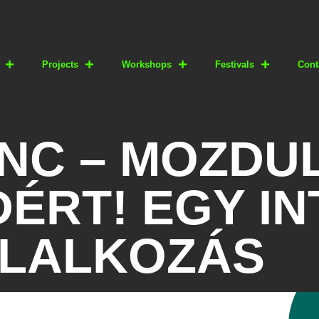
Projects
Workshops
Festivals
Cont
NC – MOZDU
RT! EGY IN
LALKOZÁS