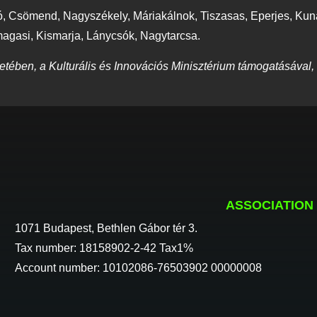
ró, Csömend, Nagyszékely, Máriakálnok, Tiszasas, Eperjes, Ku
agasi, Kismarja, Lánycsók, Nagytarcsa.
etében, a Kulturális és Innovációs Minisztérium támogatásával,
ASSOCIATION
1071 Budapest, Bethlen Gábor tér 3.
Tax number: 18158902-2-42 Tax1%
Account number: 10102086-76503902 00000008