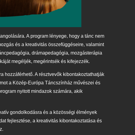
hangolására. A program lényege, hogy a tánc nem
mozgás és a kreativitás összefüggéseire, valamint
a táncpedagógia, drámapedagógia, mozgásterápia
káját megéljék, megérintsék és kifejezzék.
 hozzáférhető. A résztvevők kibontakoztathatják
gramot a Közép-Európa Táncszínház művészei és
program nyitott mindazok számára, akik
eatív gondolkodásra és a közösségi élmények
t fejlesztése, a kreativitás kibontakoztatása és
oz.