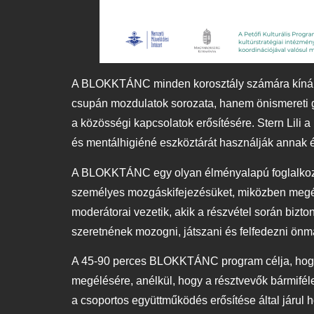
A BLOKKTÁNC minden korosztály számára kínál mo
csupán mozdulatok sorozata, hanem önismereti gya
a közösségi kapcsolatok erősítésére. Stern Lil
és mentálhigiéné eszköztárát használják annak é
A BLOKKTÁNC egy olyan élményalapú foglalkozás,
személyes mozgáskifejezésüket, miközben megér
moderátorai vezetik, akik a részvétel során biz
szeretnének mozogni, játszani és felfedezni ön
A 45-90 perces BLOKKTÁNC program célja, hogy a
megélésére, anélkül, hogy a résztvevők bármiféle
a csoportos együttműködés erősítése által járul