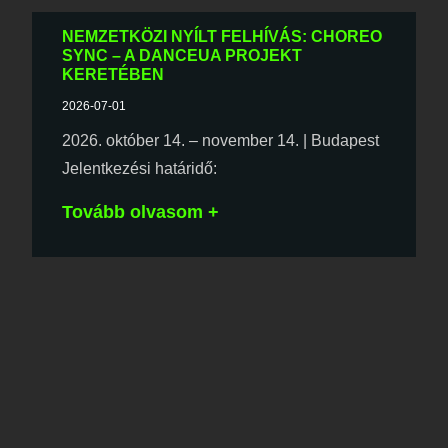
NEMZETKÖZI NYÍLT FELHÍVÁS: CHOREO
SYNC – A DANCEUA PROJEKT
KERETÉBEN
2026-07-01
2026. október 14. – november 14. | Budapest
Jelentkezési határidő:
Tovább olvasom +
EGY RÉSZTVEVŐ SZEMÉVEL: BEYOND
FRONT@ – EGY PROGRAMSOROZAT,
AMELY ÖSSZEKÖT
2026-06-26
A Közép-Európa Táncszínház által vezetett