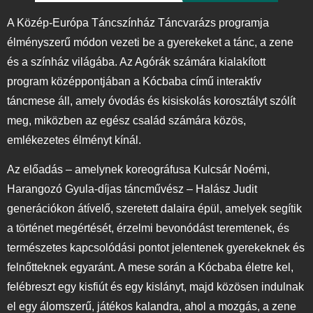
A Közép-Európa Táncszínház Táncvarázs programja
élményszerű módon vezeti be a gyerekeket a tánc, a zene
és a színház világába. Az Agórák számára kialakított
program középpontjában a Kócbaba című interaktív
táncmese áll, amely óvodás és kisiskolás korosztályt szólít
meg, miközben az egész család számára közös,
emlékezetes élményt kínál.
Az előadás – amelynek koreográfusa Kulcsár Noémi,
Harangozó Gyula-díjas táncművész – Halász Judit
generációkon átívelő, szeretett dalaira épül, amelyek segítik
a történet megértését, érzelmi bevonódást teremtenek, és
természetes kapcsolódási pontot jelentenek gyerekeknek és
felnőtteknek egyaránt. A mese során a Kócbaba életre kel,
felébreszt egy kisfiút és egy kislányt, majd közösen indulnak
el egy álomszerű, játékos kalandra, ahol a mozgás, a zene