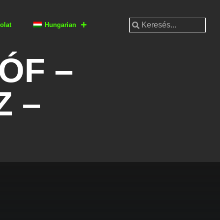
olat
Hungarian
ÓF –
Z –