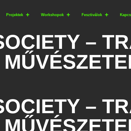
Projektek
Workshopok
Fesztiválok
Kapcs
SOCIETY – T
 MŰVÉSZETEK
SOCIETY – T
 MŰVÉSZETEK