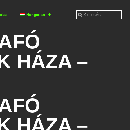
olat
Hungarian
RAFÓ
 HÁZA –
RAFÓ
 HÁZA –