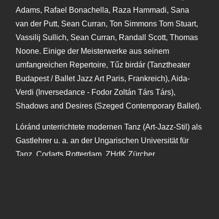
Adams, Rafael Bonachella, Raza Hammadi, Sana
van der Putt, Sean Curran, Ton Simmons Tom Stuart,
Vassilij Sullich, Sean Curran, Randall Scott, Thomas
Noone. Einige der Meisterwerke aus seinem
umfangreichen Repertoire, Tűz birdár (Tanztheater
Budapest / Ballet Jazz Art Paris, Frankreich), Aida-
Verdi (Inversedance - Fodor Zoltán Társ Társ),
Shadows and Desires (Szeged Contemporary Ballet).
Lóránd unterrichtete modernen Tanz (Art-Jazz-Stil) als
Gastlehrer u. a. an der Ungarischen Universität für
Tanz, Codarts Rotterdam, ZHdK Zürcher
Kunstakademie, EADCN Portugiesisches Nationales
Tanzkonservatorium, Henny Jurriëns Studios
Amsterdam, Centro Formazione Aida Mailand, NOD
Nuova Officina della Danza Turin und dem