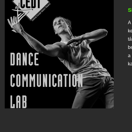
S
A
k
t
b
a
k