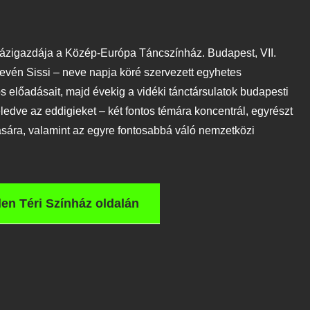
 házigazdája a Közép-Európa Táncszínház. Budapest, VII.
nevén Sissi – neve napja köré szervezett egyhetes
s előadásait, majd évekig a vidéki tánctársulatok budapesti
edve az eddigieket – két fontos témára koncentrál, egyrészt
lására, valamint az egyre fontosabbá váló nemzetközi
len Téri Színház oldalán