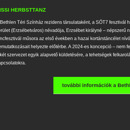
ISSI HERBSTTANZ
 Bethlen Téri Színház rezidens társulataként, a SŐT7 fesztivál
erület (Erzsébetváros) névadója, Erzsébet királyné – népszerű 
áncfesztivál műsora az első években a hazai kortárstáncélet nívó
emutatkozásait helyezte előtérbe. A 2024-es koncepció – nem fel
 két szervezet egyik alapvető küldetésére, a tehetségek felkaro
apcsolatokra.
további információk a Beth