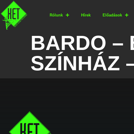
Rólunk
Hírek
Előadások
BARDO – 
SZÍNHÁZ –