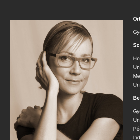
Or
Győ
Sc
Hoc
Ung
Me
Un
Be
Győ
Ung
Péc
In