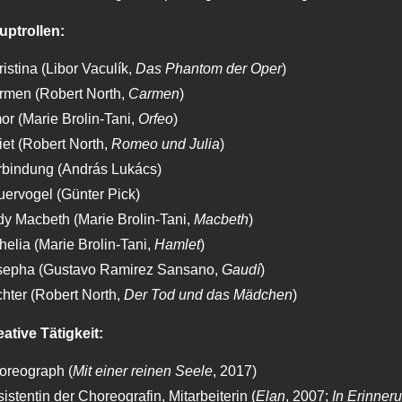
uptrollen:
istina (Libor Vaculík,
Das Phantom der Oper
)
rmen (Robert North,
Carmen
)
r (Marie Brolin-Tani,
Orfeo
)
iet (Robert North,
Romeo und Julia
)
rbindung (András Lukács)
ervogel (Günter Pick)
y Macbeth (Marie Brolin-Tani,
Macbeth
)
elia (Marie Brolin-Tani,
Hamlet
)
sepha (Gustavo Ramirez Sansano,
Gaudí
)
hter (Robert North,
Der Tod und das Mädchen
)
ative Tätigkeit:
oreograph (
Mit einer reinen Seele
, 2017)
istentin der Choreografin, Mitarbeiterin (
Elan
, 2007;
In Erinneru