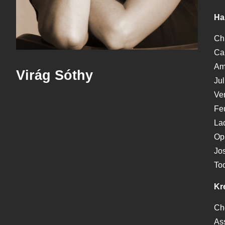
Ha
Chr
Ca
Amo
Virág Sóthy
Jul
Ve
Feu
Lad
Oph
Jo
Toc
Kre
Ch
Ass