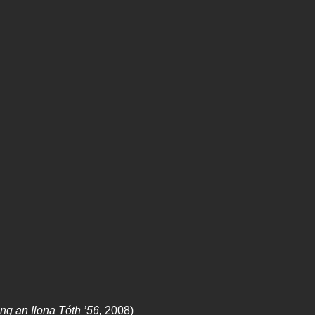
ng an Ilona Tóth ’56,
2008)