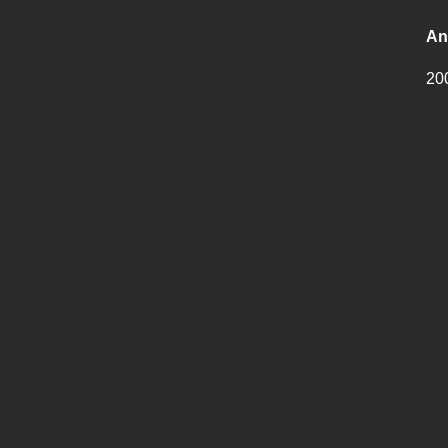
An
20
200
Ca
Au
Ca
20
Ha
So
Au
St
Au