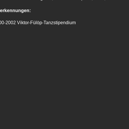
erkennungen:
00-2002 Viktor-Fülöp-Tanzstipendium
1 Philip Morris Ungarischer Ballettpreis
rmen-Preis 2004
szeichnung zum Tänzer des Jahres 2005
rdirex-Preis 2006
06 EuroPass Ungarischer Tanzpreis
rangozó-Preis 2007
lydent-Preis 2008
szeichnung zum Tänzer des Jahres 2009
aatliche Ehrungen:
szeichnung für Glockengeläut 2007