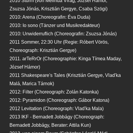
2010 Sturm (von Melinda Virág, József Hámor,
Zsuzsa Jónás, Krisztián Gergye, Csaba Szögi)
2010: Arena (Choreografin: Éva Duda)
2010: Io sono (Tänzer und Musikredakteur)
2010: Unwiderruflich (Choreografin: Zsuzsa Jónás)
2011 Sommer, 22:30 Uhr (Regie: Róbert Vörös,
Choreograph: Krisztián Gergye)
2011. arTeRrOr (Choreographie: Kinga Tímea Maday,
József Hámor)
2011 Shakespeare's Tales (Krisztián Gergye, Vlad'ka
Malá, Marica Tárnok)
2012: Filter (Choreograph: Zolán Katonka)
2012: Pyramidon (Choreograph: Gábor Katona)
2012 Levitation (Choreograph: Vlad'ka Mala)
2013 IKF - Bernadett Jobbágy (Choreograph:
Bernadett Jobbágy, Berater: Attila Kun)