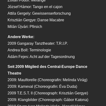
Zoltán Fodor: Melange
József Hámor: Tango en el cajon
Attila Gergely: Gewissenserforschung
Krisztián Gergye: Danse Macabre
Milán Újvári: Pfirsich
Andere Werke:
2009 Gangaray Tanztheater: T.R.I.P.
Andrea Boll: Terminologie
Ádám Fejes: Acht auf der Tagesordnung
Seit 2009 Mitglied des Central-Europe Dance
Theatre
2009: Maulforelle (Choreografin: Melinda Virág)
2009: Karneval (Choreografin: Éva Duda)
2009 T.E.S.T. II (Choreograph: Krisztián Gergye)
2009: Klangbilder (Choreograph: Gábor Katona)