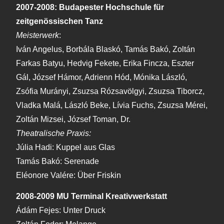
2007-2008: Budapester Hochschule für
zeitgenössischen Tanz
Meisterwerk
:
Iván Angelus, Borbála Blaskó, Tamás Bakó, Zoltán
Farkas Batyu, Hedvig Fekete, Erika Fincza, Eszter
Gál, József Hámor, Adrienn Hód, Mónika László,
Zsófia Murányi, Zsuzsa Rózsavölgyi, Zsuzsa Tiborcz,
Vladka Malá, László Beke, Lívia Fuchs, Zsuzsa Mérei,
Zoltán Mizsei, József Toman, Dr.
Theatralische Praxis:
Júlia Hadi: Kuppel aus Glas
Tamás Bakó: Serenade
Eléonore Valére: Über Friskin
2008-2009 MU Terminal Kreativwerkstatt
Ádám Fejes: Unter Druck