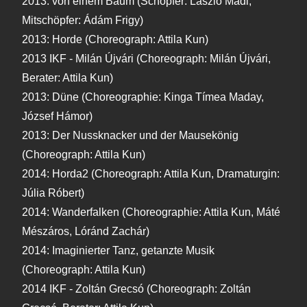
2013. von einem Baum (Schöpfer: László Mádi,
Mitschöpfer: Ádám Frigy)
2013: Horde (Choreograph: Attila Kun)
2013 IKF - Milán Újvári (Choreograph: Milán Újvári,
Berater: Attila Kun)
2013: Düne (Choreographie: Kinga Tímea Maday,
József Hámor)
2013: Der Nussknacker und der Mausekönig
(Choreograph: Attila Kun)
2014: Horda2 (Choreograph: Attila Kun, Dramaturgin:
Júlia Róbert)
2014: Wanderfalken (Choreographie: Attila Kun, Máté
Mészáros, Lóránd Zachár)
2014: Imaginierter Tanz, getanzte Musik
(Choreograph: Attila Kun)
2014 IKF - Zoltán Grecsó (Choreograph: Zoltán