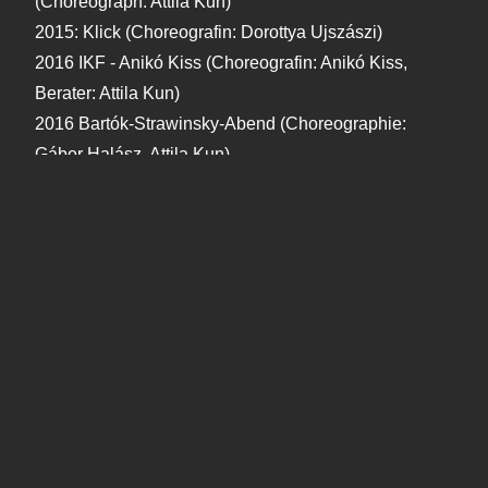
(Choreograph: Attila Kun)
2015: Klick (Choreografin: Dorottya Ujszászi)
2016 IKF - Anikó Kiss (Choreografin: Anikó Kiss,
Berater: Attila Kun)
2016 Bartók-Strawinsky-Abend (Choreographie:
Gábor Halász, Attila Kun)
2016: Diveritmento (Choreographie: László Mádi,
Attila Kun)
2016 Bach-Tanzsuiten (Choreograph: Attila Kun)
2017: Kodály-Dialoge (choreografiert von László
Mádi, Attila Kun)
2017: InSoundOut (Choreograph: Máté Mészáros)
2017: Cynegekirályfi (Choreograph: Attila Kun)
2018 Col-Lab /Zusammenarbeit von Central Europe
Dance Theatre und Krarow Dance Theatre
(Choreographen: Attila Kun und Eryk Makohon)