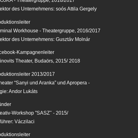
OJKA - Theatergruppe, 2016/2017
ektor des Unternehmens: soós Attila Gergely
duktionsleiter
rminal Workhouse - Theatergruppe, 2016/2017
rektor des Unternehmens: Gusztáv Molnár
cebook-Kampagnenleiter
inovits Theater, Budaörs, 2015/ 2018
duktionsleiter 2013/2017
heater “Sanyi und Aranka” und Apropera -
gie: Andor Lukáts
ünder
reativ-Workshop ”SASZ" - 2015/
ührer: Váczilaci
duktionsleiter