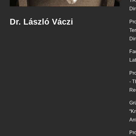
TR
Dir
Dr. László Váczi
Pro
Te
Di
Fa
Lat
Pro
- T
Re
Gr
“K
Anf
Pro