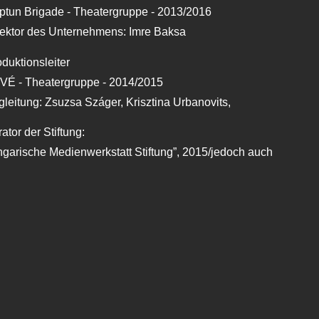
ptun Brigade - Theatergruppe - 2013/2016
rektor des Unternehmens: Imre Baksa
duktionsleiter
VÉ - Theatergruppe - 2014/2015
leitung: Zsuzsa Száger, Krisztina Urbanovits,
ator der Stiftung:
garische Medienwerkstatt Stiftung”, 2015/jedoch auch
eaterkenntnisse:
rkakadémie, Kunst/Theatermanagement
13/14 - Budapest
arische Akademie der Schriftsteller - Budapest/Masterclass in 
08/09 - Budapest