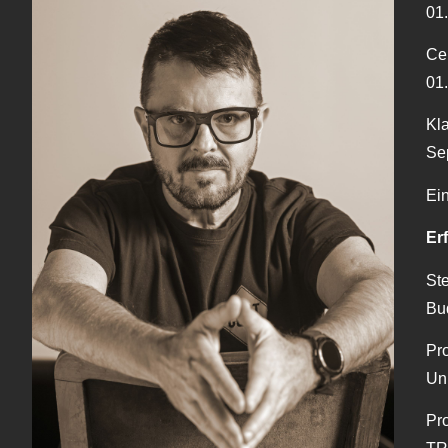
01.
Cen
01.
Kla
Se
Ein
Er
Ste
Bud
Pr
Uni
Pro