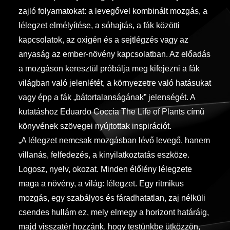
zajló folyamatokat: a levegővel kombinált mozgás, a
lélegzet elmélyítése, a sóhajtás, a fák közötti
kapcsolatok, az oxigén és a sejtlégzés vagy az
anyaság az ember-növény kapcsolatban. Az előadás
a mozgáson keresztül próbálja meg kifejezni a fák
világban való jelenlétét, a környezetre való hatásukat
vagy épp a fák „bátortalanságának” jelenségét. A
kutatáshoz Eduardo Coccia The Life of Plants című
könyvének szövegei nyújtottak inspirációt.
„A lélegzet nemcsak mozgásban lévő levegő, hanem
villanás, felfedezés, a kinyilatkoztatás eszköze.
Logosz, nyelv, okozat. Minden élőlény lélegzete
maga a növény, a világ: lélegzet. Egy ritmikus
mozgás, egy szabályos és fáradhatatlan, zaj nélküli
csendes hullám ez, mely elmegy a horizont határáig,
majd visszatér hozzánk, hogy testünkbe ütközzön,