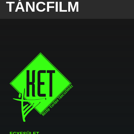
TÁNCFILM
EGYESÜLET