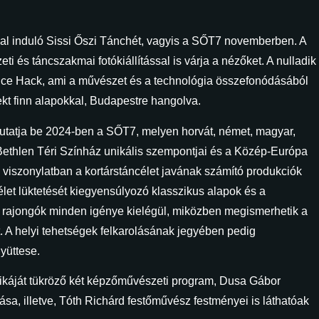
pal induló Sissi Őszi Tánchét, vagyis a SŐT7 novemberben. A
eti és táncszakmai fotókiállítással is várja a nézőket. A nulladik
ce Hack, ami a művészet és a technológia összefonódásából
jekt finn alapokkal, Budapestre hangolva.
 mutatja be 2024-ben a SŐT7, melyen horvát, német, magyar,
 Bethlen Téri Színház unikális szempontjai és a Közép-Európa
 viszonylatban a kortárstáncélet javának számító produkciók
élet lüktetését kiegyensúlyozó klasszikus alapok és a
ánt rajongók minden igénye kielégül, miközben megismerhetik a
t. A helyi tehetségek felkarolásának jegyében pedig
gyüttese.
atikáját tükröző két képzőművészeti program, Dusa Gábor
tása, illetve, Tóth Richárd festőművész festményei is láthatóak