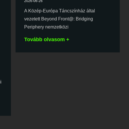
2026-06-26
A Közép-Európa Táncszínház által
vezetett Beyond Front@: Bridging
Periphery nemzetközi
Tovább olvasom +
i