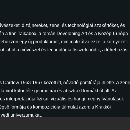
szeket, dizájnereket, zenei és technológiai szakértőket, és
idén a finn Taikabox, a román Developing Art és a Közép-Európa
trehozzon egy új produktumot, minimalizálva ezzel a környezeti
got, ahol a művészet és technológia összefonódik, a létrehozás
 Cardew 1963-1967 között írt, névadó partitúrája ihlette. A zene
alamint különféle geometriai és absztrakt formákból áll. Az
es interpretációja fizikai, vizuális és hangi megnyilvánulások
 végső formája és kompozíciója túlmutat azon: a Krakkói
egyedi univerzumukat.