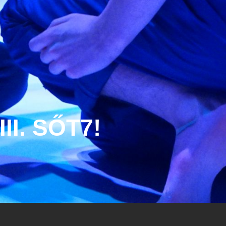
II. SŐT7!