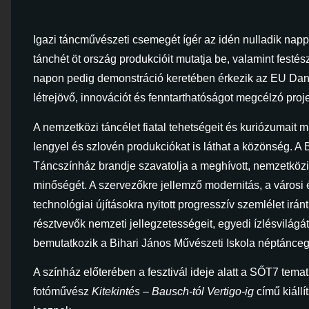
Igazi táncművészeti csemegét ígér az idén nulladik nap
tánchét öt ország produkcióit mutatja be, valamint festész
napon pedig demonstráció keretében érkezik az EU Dan
létrejövő, innovációt és fenntarthatóságot megcélzó pro
A nemzetközi táncélet fiatal tehetségeit és kuriózumait
lengyel és szlovén produkciókat is láthat a közönség. A
Táncszínház brandje szavatolja a meghívott, nemzetközi
minőségét. A szervezőkre jellemző modernitás, a városi 
technológiai újításokra nyitott progresszív szemlélet ir
résztvevők nemzeti jellegzetességeit, egyedi ízlésvilágá
bemutatkozik a Bihari János Művészeti Iskola néptánce
A színház előterében a fesztivál ideje alatt a SŐT7 tem
fotóművész
Kitekintés – Bausch-tól Vertigo-ig
című kiállí