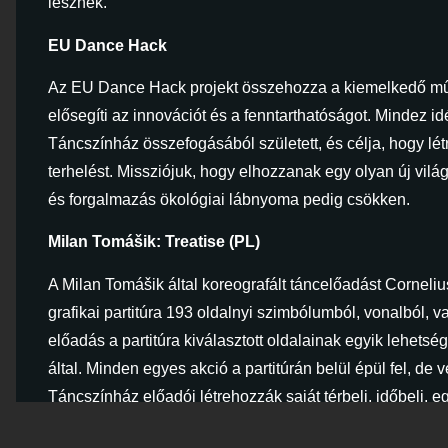
lesznek.
EU Dance Hack
Az EU Dance Hack projekt összehozza a kiemelkedő művé
elősegíti az innovációt és a fenntarthatóságot. Mindez 
Táncszínház összefogásából született, és célja, hogy lé
terhelést. Missziójuk, hogy elhozzanak egy olyan új vilá
és forgalmazás ökológiai lábnyoma pedig csökken.
Milan Tomášik: Treatise (PL)
A Milan Tomášik által koreografált táncelőadást Cornelius
grafikai partitúra 193 oldalnyi szimbólumból, vonalból, v
előadás a partitúra kiválasztott oldalainak egyik lehetség
által. Minden egyes akció a partitúrán belül épül fel, de
Táncszínház előadói létrehozzák saját térbeli, időbeli, 
A Totalitarian Body Kollektiv: WIEDERKEHR (D)