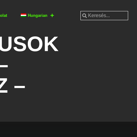
olat
Hungarian
FUSOK
–
Z –