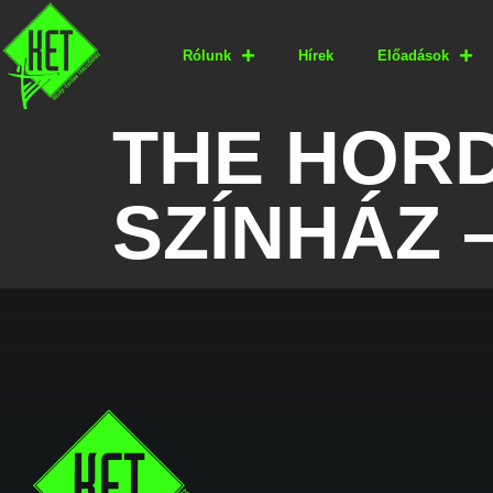
Rólunk
Hírek
Előadások
THE HORD
SZÍNHÁZ –