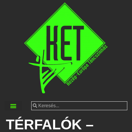
TÉRFALÓK –