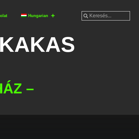
olat
Hungarian
SKAKAS
ÁZ –