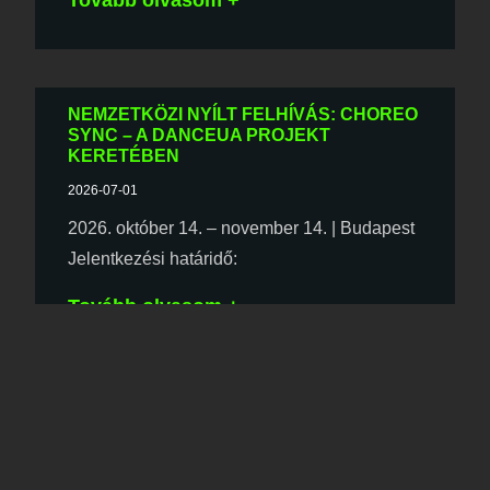
Tovább olvasom +
NEMZETKÖZI NYÍLT FELHÍVÁS: CHOREO
SYNC – A DANCEUA PROJEKT
KERETÉBEN
2026-07-01
2026. október 14. – november 14. | Budapest
Jelentkezési határidő:
Tovább olvasom +
EGY RÉSZTVEVŐ SZEMÉVEL: BEYOND
FRONT@ – EGY PROGRAMSOROZAT,
AMELY ÖSSZEKÖT