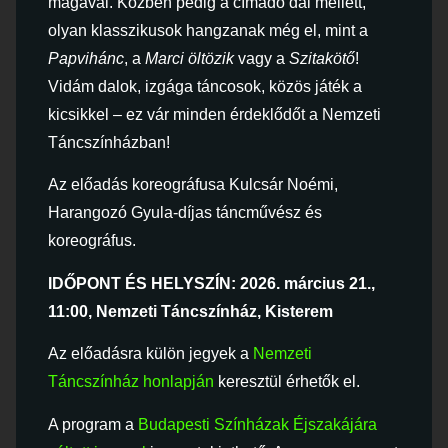
magával. Közben pedig a címadó dal mellett,
olyan klasszikusok hangzanak még el, mint a
Papvihánc
, a
Marci öltözik
vagy a
Szitakötő
!
Vidám dalok, izgága táncosok, közös játék a
kicsikkel – ez vár minden érdeklődőt a Nemzeti
Táncszínházban!
Az előadás koreográfusa Kulcsár Noémi,
Harangozó Gyula-díjas táncművész és
koreográfus.
IDŐPONT ÉS HELYSZÍN: 2026. március 21.,
11:00, Nemzeti Táncszínház, Kisterem
Az előadásra külön jegyek a
Nemzeti
Táncszínház honlapján
keresztül érhetők el.
A program a
Budapesti Színházak Éjszakájára