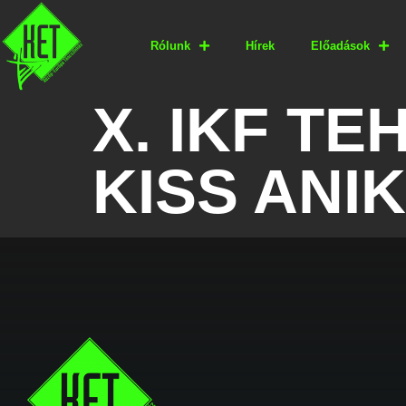
Rólunk
Hírek
Előadások
X. IKF T
KISS ANI