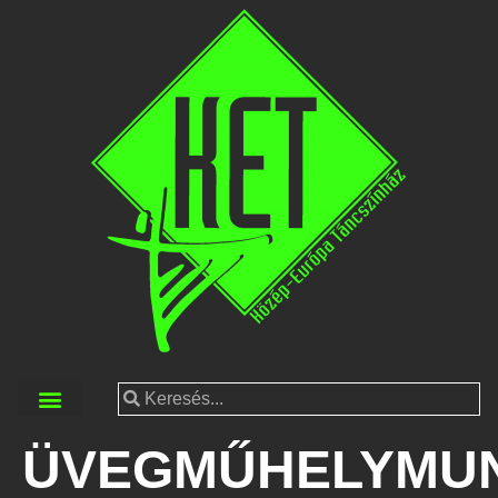
ÜVEGMŰHELYMU