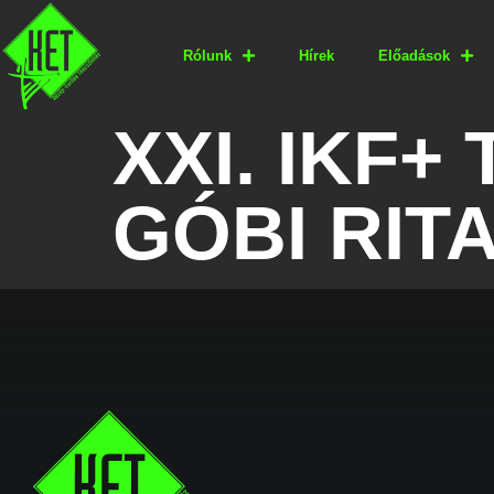
Rólunk
Hírek
Előadások
XXI. IKF
GÓBI RIT