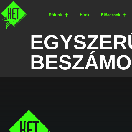
Rólunk
Hírek
Előadások
EGYSZERŰ
BESZÁMO