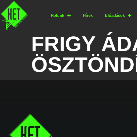
Rólunk
Hírek
Előadások
FRIGY ÁD
ÖSZTÖND