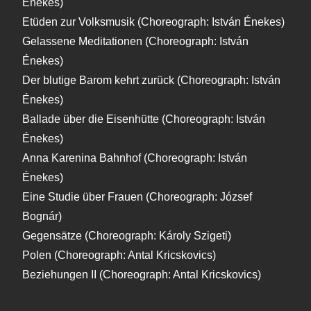
Énekes)
Etüden zur Volksmusik (Choreograph: István Énekes)
Gelassene Meditationen (Choreograph: István
Énekes)
Der blutige Barom kehrt zurück (Choreograph: István
Énekes)
Ballade über die Eisenhütte (Choreograph: István
Énekes)
Anna Karenina Bahnhof (Choreograph: István
Énekes)
Eine Studie über Frauen (Choreograph: József
Bognár)
Gegensätze (Choreograph: Károly Szigeti)
Polen (Choreograph: Antal Kricskovics)
Beziehungen II (Choreograph: Antal Kricskovics)
Hétrőőfös kehrt zurück - (Choreografin: Éva Molnár)