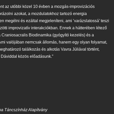
ként az utóbbi közel 10 évben a mozgás-improvizációs
ázolni azokat, a mozdulatokhoz tartozó energia
en megélni és ezáltal megjeleníteni, ami ’varázslatossá’ teszi
özötti improvizatív interakciókban. Ennek a hátterében létező
a Craniosacralis Biodinamika (gyógyító kezelés) és a
. Ami valójában nemcsak állomás, hanem egy olyan folyamat,
ghatározó találkozás és alkotás Vavra Júliával történt,
ó Dáviddal közös előadásunk.”
pa Táncszínház Alapítvány