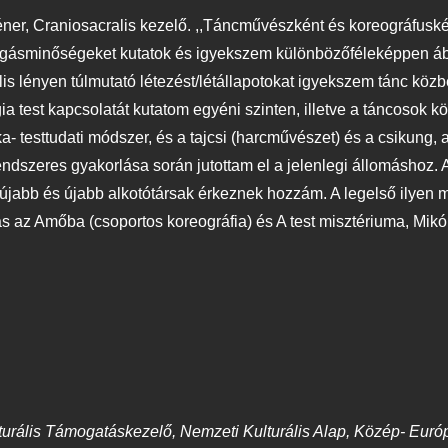
tréner, Craniosacralis kezelő. ,,Táncművészként és koreográfus
gásminőségeket kutatok és igyekszem különbözőféleképpen ábr
ális lényen túlmutató létezést/létállapotokat igyekszem tánc közb
gia test kapcsolatát kutatom egyéni szinten, illetve a táncosok k
 testtudati módszer, és a tajcsi (harcművészet) és a csikung, 
endszeres gyakorlása során jutottam el a jelenlegi állomáshoz
jabb és újabb alkotótársak érkeznek hozzám. A legelső ilyen me
ás az Amőba (csoportos koreográfia) és A test misztériuma, Mik
rális Támogatáskezelő, Nemzeti Kulturális Alap, Közép- Euró