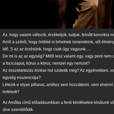
Az, hogy valami változik, érzékeljük, tudjuk, felnőtt korunkra 
Arról a szóról, hogy örökké is lehetnek ismereteink, sőt élmé
idő. S az az érzésünk, hogy csak úgy vagyunk….
De mi is az az egység? Mitől lesz valami egy, vagy pont nem 
a focicsapat, kórus a kórus, nemzet egy nemzet?
Az összetartozás érzése hol születik meg? Az egyénekben, vag
egység esszenciája?
Létezik-e olyan pillanat, amihez sem hozzátenni, sem elvenni ne
önfeledt?
Az Amőba című előadásunkban a fenti kérdésekre kínálunk vála
ülve szemlélődik.