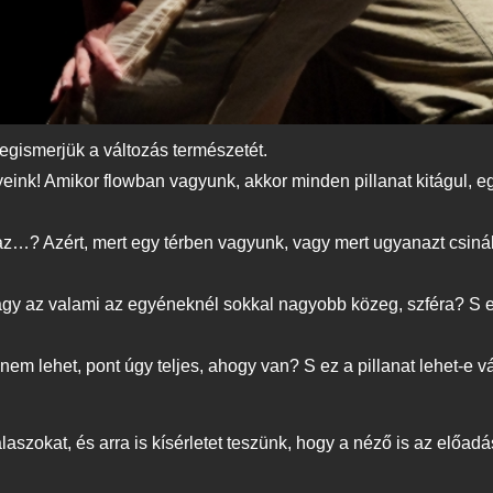
megismerjük a változás természetét.
nyeink! Amikor flowban vagyunk, akkor minden pillanat kitágul, e
az…? Azért, mert egy térben vagyunk, vagy mert ugyanazt csiná
y az valami az egyéneknél sokkal nagyobb közeg, szféra? S ez 
m lehet, pont úgy teljes, ahogy van? S ez a pillanat lehet-e vál
szokat, és arra is kísérletet teszünk, hogy a néző is az előad