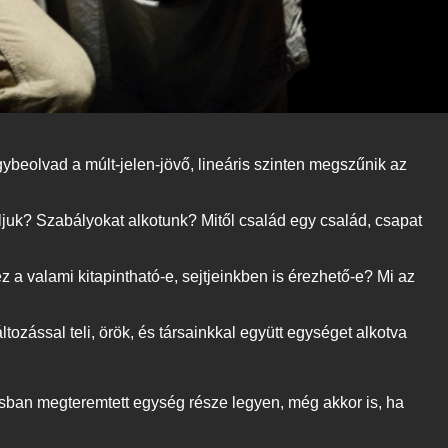
gybeolvad a múlt-jelen-jövő, lineáris szinten megszűnik az
ljuk? Szabályokat alkotunk? Mitől család egy család, csapat
a valami kitapintható-e, sejtjeinkben is érezhető-e? Mi az
tozással teli, örök, és társainkkal együtt egységet alkotva
ásban megteremtett egység része legyen, még akkor is, ha