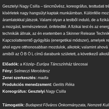
Gesztelyi Nagy Csilla – táncművész, koreográfus, testtudati 
kísérletek nagy hangsúlyt kaptak munkáimban. Különféle moz
áramlatokkal játszok. Valami olyan a testből induló, de a fizik
a mozgást, természetessé, önfeledtté. A fizikai test és az ener
technikák állnak, az én esetemben a Skinner Release Technika-
Kapcsolatteremtő gyógyítás (energetikai módszer), amelyek r
ahol egyre otthonosabban mozdulok, alkotok; valamint ahová ú
amiből az Ö B Ö L című darabunk született, a következő alkot
Előadók:
a
Közép- Európa Táncszínház
táncosai
Fény:
Selmeczi Mercédesz
Zenei szerkesztés:
madla
Produkciós menedzsment:
Gerlits Réka
Koreográfus: Gesztelyi
Nagy Csilla
Támogatók:
Budapest Főváros Önkormányzata, Nemzeti Kultu