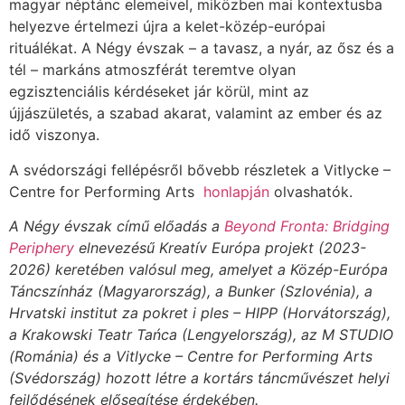
magyar néptánc elemeivel, miközben mai kontextusba
helyezve értelmezi újra a kelet-közép-európai
rituálékat. A Négy évszak – a tavasz, a nyár, az ősz és a
tél – markáns atmoszférát teremtve olyan
egzisztenciális kérdéseket jár körül, mint az
újjászületés, a szabad akarat, valamint az ember és az
idő viszonya.
A svédországi fellépésről bővebb részletek a Vitlycke –
Centre for Performing Arts
honlapján
olvashatók.
A Négy évszak című előadás a
Beyond Fronta: Bridging
Periphery
elnevezésű Kreatív Európa projekt (2023-
2026) keretében valósul meg, amelyet a Közép-Európa
Táncszínház (Magyarország), a Bunker (Szlovénia), a
Hrvatski institut za pokret i ples – HIPP (Horvátország),
a Krakowski Teatr Tańca (Lengyelország), az M STUDIO
(Románia) és a Vitlycke – Centre for Performing Arts
(Svédország) hozott létre a kortárs táncművészet helyi
fejlődésének elősegítése érdekében.