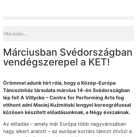
Márciusban Svédországban
vendégszerepel a KET!
Örömmel adunk hírt róla, hogy a Közép-Európa
Táncszínház társulata március 14-én Svédországban
lép fel! A Vitlycke – Centre for Performing Arts fog
otthont adni Maciej Kuźmiński lengyel koreográfussal
közösen készített előadásunknak, a Négy évszaknak.
Az előadás – amely már Európa több nagyvárosában
nagy sikert aratott – az európai kortárs táncot ötvözi a