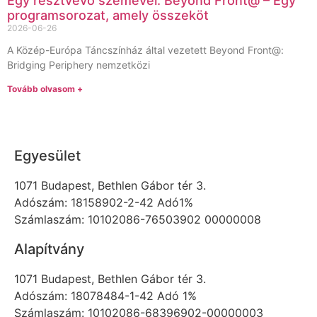
Egy résztvevő szemével: Beyond Front@ – Egy
programsorozat, amely összeköt
2026-06-26
A Közép-Európa Táncszínház által vezetett Beyond Front@:
Bridging Periphery nemzetközi
Tovább olvasom +
Egyesület
1071 Budapest, Bethlen Gábor tér 3.
Adószám: 18158902-2-42 Adó1%
Számlaszám: 10102086-76503902 00000008
Alapítvány
1071 Budapest, Bethlen Gábor tér 3.
Adószám: 18078484-1-42 Adó 1%
Számlaszám: 10102086-68396902-00000003