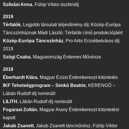
Szilvási Anna
,
Fülöp Viktor ösztöndíj
2019
Térfalók
,
Legjobb társulati teljesítmény díj: Közép-Európa
Táncszínháznak Mádi László: Térfalók című produkciójáért
Közép-Európa Táncszínház
,
Pro Artis Erzsébetváros díj
2019
Szögi Csaba
,
Magyarország Érdemes Művésze
2018
Éberhardt Klára
,
Magyar Ezüst Érdemkereszt kitüntetés
IKF Tehetségprogram – Simkó Beatrix
,
KERENGŐ –
Lábán Rudolf díj nominált
LILITH
,
Lábán Rudolf díj nominált
Fogarasi Zoltán
,
Magyar Arany Érdemkereszt kitüntetést
kapott
Jakab Zsanett
,
Jakab Zsanett táncművész, Fülöp Viktor