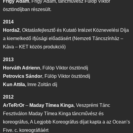
Frigy Ádám
,
Frigy Ádám, táncművész Fülöp Viktor
ösztöndíjban részesült.
2014
Horda2
,
Oktatásfejlesztő és Kutató Intézet Köznevelési Díja
a kiemelkedő ifjúsági előadásért (Nemzeti Táncszínház –
Káva – KET közös produkció)
2013
Horváth Adrienn
,
Fülöp Viktor ösztöndíj
Petrovics Sándor
,
Fülöp Viktor ösztöndíj
Kun Attila,
Imre Zoltán díj
2012
ArTeRrOr
–
Maday Tímea Kinga
,
Veszprémi Tánc
Fesztiválon Maday Tímea Kinga táncművész és
koreográfus, A Legjobb Koreográfus díjat kapta a az Ocean’s
Five. c. koreográfiáért