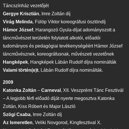
Táncszínház vezetőjét
Gergye Krisztián
,
Imre Zoltán díj
Virág Melinda
,
Fülöp Viktor koreográfusi ösztöndíj
Hámor József
,
Harangozó Gyula-díjat adományozott a
táncművészet területén folytatott alkotói, előadói
tudományos és pedagógiai tevékenységéért Hámor József
táncművésznek, koreográfusnak, művészeti vezetőnek
Hangképek
,
Hangképek Lábán Rudolf díjra nominálták
Valami történ(e)t
,
Lábán Rudolf díjra nominálták.
2009
Katonka Zoltán
–
Carneval
,
XII. Veszprémi Tánc Fesztivál
– A legjobb férfi előadó díját nyerte megosztva Katonka
Zoltán, Kiss Róbert és Major László
Szögi Csaba
,
Imre Zoltán díj
Az Ismeretlen
,
Veliki Novgorod, Kingfesztival X.