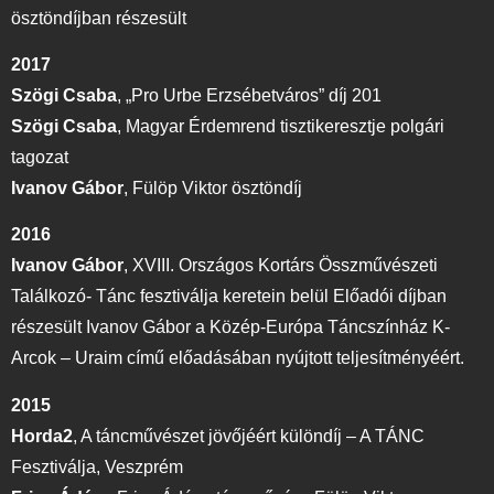
ösztöndíjban részesült
2017
Szögi Csaba
,
„Pro Urbe Erzsébetváros” díj 201
Szögi Csaba
, Magyar Érdemrend tisztikeresztje polgári
tagozat
Ivanov Gábor
,
Fülöp Viktor ösztöndíj
2016
Ivanov Gábor
,
XVIII. Országos Kortárs Összművészeti
Találkozó- Tánc fesztiválja keretein belül Előadói díjban
részesült Ivanov Gábor a Közép-Európa Táncszínház K-
Arcok – Uraim című előadásában nyújtott teljesítményéért.
2015
Horda2
,
A táncművészet jövőjéért különdíj – A TÁNC
Fesztiválja, Veszprém