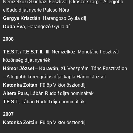
Nemzetközi Színházi Fesztivál (Oroszország) – A legjobb
elõadó díját nyerte Palcsó Nóra
Gergye Krisztián
,
Harangozó Gyula díj
Duda Éva
,
Harangozó Gyula díj
2008
T.E.S.T. / T.E.S.T. II.
,
III. Nemzetközi Monotánc Fesztivál
közönség díját nyerték
Hámor József
–
Karaván
,
XI. Veszprémi Tánc Fesztiválon
– A legjobb koreográfus díjat kapta Hámor Józse
f
Katonka Zoltán
,
Fülöp Viktor ösztöndíj
Altera Pars
,
Lábán Rudolf díjra nominálták
T.E.S.T.
,
Lábán Rudolf díjra nominálták.
2007
Katonka Zoltán
,
Fülöp Viktor ösztöndíj