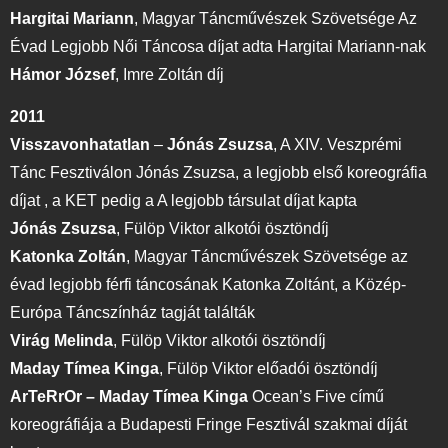
Hargitai Mariann
,
Magyar Táncművészek Szövetsége Az
Évad Legjobb Női Táncosa díjat adta Hargitai Mariann-nak
Hámor József
,
Imre Zoltán díj
2011
Visszavonhatatlan
–
Jónás Zsuzsa
,
A XIV. Veszprémi
Tánc Fesztiválon Jónás Zsuzsa, a legjobb első koreográfia
díjat , a KET pedig a A legjobb társulat díjat kapta
Jónás Zsuzsa
, Fülöp Viktor alkotói ösztöndíj
Katonka Zoltán
,
Magyar Táncművészek Szövetsége az
évad legjobb férfi táncosának Katonka Zoltánt, a Közép-
Európa Táncszínház tagját találták
Virág Melinda
,
Fülöp Viktor alkotói ösztöndíj
Maday Tímea Kinga
,
Fülöp Viktor előadói ösztöndíj
ArTeRrOr – Maday Tímea Kinga
Ocean’s Five című
koreográfiája a Budapesti Fringe Fesztivál szakmai díját