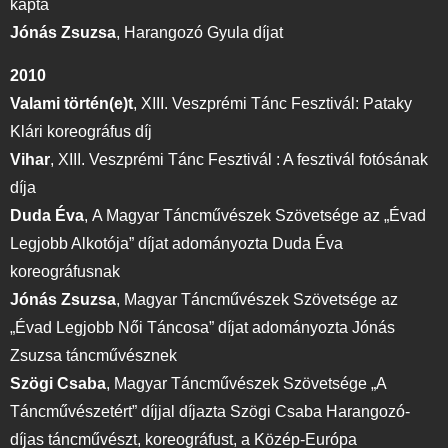
kapta
Jónás Zsuzsa
,
Harangozó Gyula díjat
2010
Valami történ(e)t
,
XIII. Veszprémi Tánc Fesztivál: Pataky
Klári koreográfus díj
Vihar
,
XIII. Veszprémi Tánc Fesztivál : A fesztivál fotósának
díja
Duda Éva
,
A Magyar Táncművészek Szövetsége az „Évad
Legjobb Alkotója” díjat adományozta Duda Éva
koreográfusnak
Jónás Zsuzsa
,
Magyar Táncművészek Szövetsége az
„Évad Legjobb Női Táncosa” díjat adományozta Jónás
Zsuzsa táncművésznek
Szögi Csaba
,
Magyar Táncművészek Szövetsége „A
Táncművészetért” díjjal díjazta Szögi Csaba Harangozó-
díjas táncművészt, koreográfust, a Közép-Európa