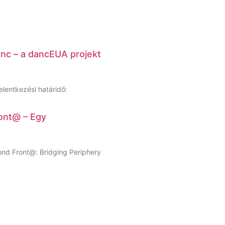
ync – a dancEUA projekt
lentkezési határidő:
ont@ – Egy
ond Front@: Bridging Periphery