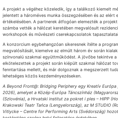
A projekt a végéhez közeledik, így a találkozó kiemelt m
jelentett a hároméves munka összegzésében és az elért
értékelésében. A partnerek átfogóan elemezték a projekt 
számba vették a hálózat keretében megvalósult rezidenc
workshopok és művészeti cserekapcsolatok tapasztalata
A konzorcium egybehangzóan sikeresnek ítélte a progra
megvalósítását, kiemelve az elmúlt három év során kiala
színvonalú szakmai együttműködést. A jövőbe tekintve a
elkötelezettek a projekt során kiépült szakmai hálózat to
fenntartása mellett, és már dolgoznak a megszerzett tudá
lehetséges közös kezdeményezéseken.
A Beyond Front@: Bridging Periphery egy Kreatív Európa 
2026), amelyet a Közép-Európa Táncszínház (Magyarorsz
(Szlovénia), a Hrvatski institut za pokret i ples – HIPP (H
Krakowski Teatr Tańca (Lengyelország), az M STUDIO (R
Vitlycke – Centre for Performing Arts (Svédország) hozott
kortárstánc szcéna helyi fejlesztése érdekében.