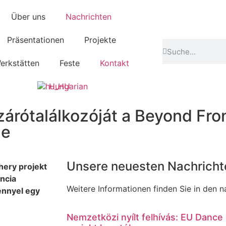
Über uns
Nachrichten
Präsentationen
Projekte
erkstätten
Feste
Kontakt
Hungarian
zárótalálkozóját a Beyond Fro
ge
Unsere neuesten Nachricht
hery projekt
encia
Weitere Informationen finden Sie in den 
énnyel egy
Nemzetközi nyílt felhívás: EU Dance