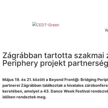
W
Zágrábban tartotta szakmai 
Periphery projekt partnersé
Május 19. és 21. között a Beyond Front@: Bridging Perip
partnerei Zágrábban találkoztak a hivatalos zárókonfer
keretében, amelyet a 43. Dance Week Festival rendezv
időben rendeztek meg.