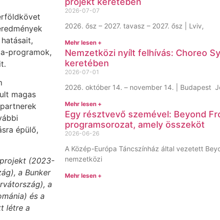
projekt keretében
2026-07-07
érföldkövet
2026. ősz – 2027. tavasz – 2027. ősz | Lviv,
 eredmények
hatásait,
Mehr lesen +
ia-programok,
Nemzetközi nyílt felhívás: Choreo S
keretében
it.
2026-07-01
m
2026. október 14. – november 14. | Budapest Je
kult magas
Mehr lesen +
 partnerek
Egy résztvevő szemével: Beyond Fr
vábbi
programsorozat, amely összeköt
sra épülő,
2026-06-26
A Közép-Európa Táncszínház által vezetett Bey
nemzetközi
projekt (2023-
ág), a Bunker
Mehr lesen +
orvátország), a
ománia) és a
 létre a