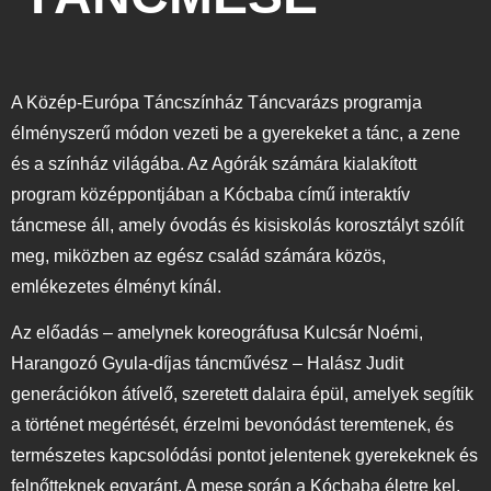
A Közép-Európa Táncszínház Táncvarázs programja
élményszerű módon vezeti be a gyerekeket a tánc, a zene
és a színház világába. Az Agórák számára kialakított
program középpontjában a Kócbaba című interaktív
táncmese áll, amely óvodás és kisiskolás korosztályt szólít
meg, miközben az egész család számára közös,
emlékezetes élményt kínál.
Az előadás – amelynek koreográfusa Kulcsár Noémi,
Harangozó Gyula-díjas táncművész – Halász Judit
generációkon átívelő, szeretett dalaira épül, amelyek segítik
a történet megértését, érzelmi bevonódást teremtenek, és
természetes kapcsolódási pontot jelentenek gyerekeknek és
felnőtteknek egyaránt. A mese során a Kócbaba életre kel,